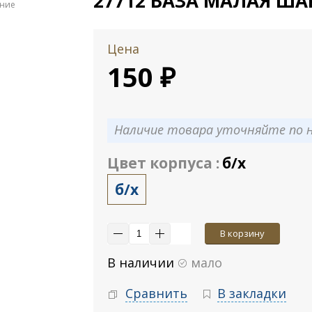
27712 ВАЗА МАЛАЯ ША
ение
Цена
150 ₽
Наличие товара уточняйте по н
Цвет корпуса :
б/х
б/х
В корзину
В наличии
мало
Сравнить
В закладки