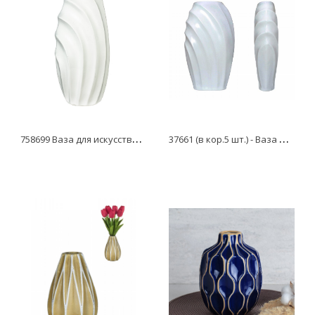
7
58699 Ваза для искусственных цветов, L16 W12 H35 см
3
7661 (в кор.5 шт.) - Ваза настольная Парус, белая, матовая (без упаковки)