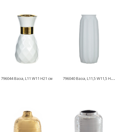
7
96040 Ваза, L11,5 W11,5 H29 см
796044 Ваза, L11 W11 H21 см