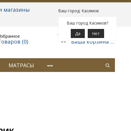
и магазины
Ваш город: Касимов
Вход
|
Регистрация
Ваш город Касимов?
Да
Нет
Избранное
Корзина
Товаров (
0
)
Ваша корзина пуста
МАТРАСЫ