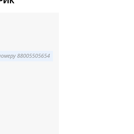
РИК
омеру 88005505654