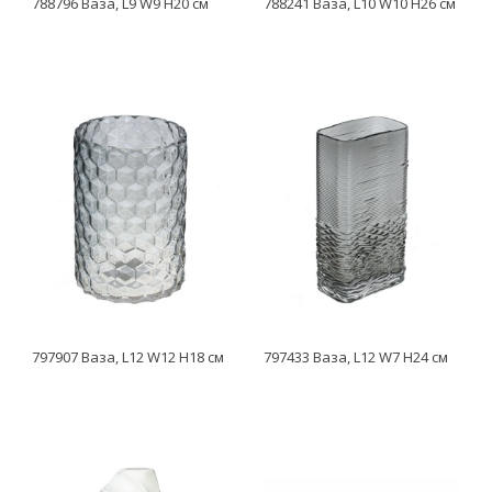
788796 Ваза, L9 W9 H20 см
788241 Ваза, L10 W10 H26 см
797907 Ваза, L12 W12 H18 см
797433 Ваза, L12 W7 H24 см