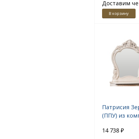
Доставим че
дн.
В корзину
Патрисия Зе
(ППУ) из ком
спальни
14 738 ₽