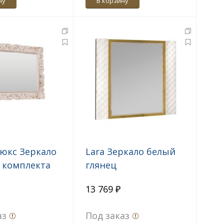
ну
В корзину
юкс Зеркало
Lara Зеркало белый
з комплекта
глянец
 крем
13 769 ₽
аз
Под заказ