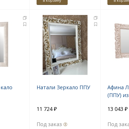
В корзину
В корзи
ркало
Натали Зеркало ППУ
Афина Л
(ППУ) и
спальни
11 724 ₽
13 043 ₽
корень
Под заказ
Под зак