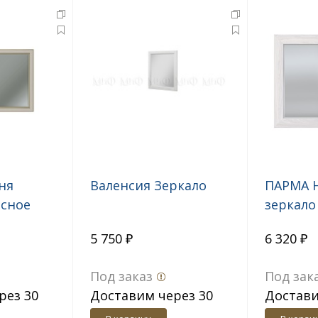
ня
Валенсия Зеркало
ПАРМА 
есное
зеркало
Ясень а
5 750 ₽
6 320 ₽
Под заказ
Под зак
рез 30
Доставим через 30
Достави
дн.
дн.