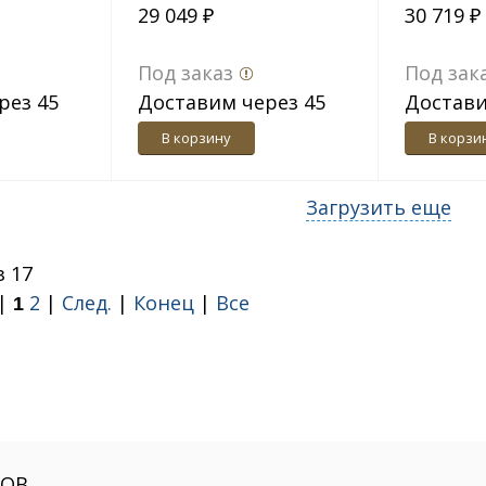
29 049 ₽
30 719 ₽
перламутр глянец
комплек
крем гл
Под заказ
Под зак
рез 45
Доставим через 45
Достави
дн.
дн.
В корзину
В корзи
Загрузить еще
з 17
 |
2
|
След.
|
Конец
|
Все
1
РОВ