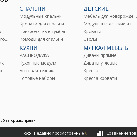
СПАЛЬНИ
ДЕТСКИЕ
Модульные спальни
Мебель для новорожденны
е
Кровати для спальни
Модульные детские и подростковые
р
Прикроватные тумбы
Кровати
Комоды и тумбы для гостиных
Комоды для спальни
Столы
КУХНИ
МЯГКАЯ МЕБЕЛЬ
РАСПРОДАЖА
Диваны прямые
их
Кухонные модули
Диваны угловые
х
Бытовая техника
Кресла
Готовые наборы
Кресла-кровати
об авторских правах.
Недавно просмотренные
0
Сравнение тов