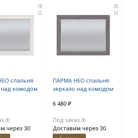
НЕО спальня
ПАРМА НЕО спальня
 над комодом
зеркало над комодом
нкор светлый
Лиственница темн.,
6 480 ₽
экокожа дила
аз
Под заказ
м через 30
Доставим через 30
дн.