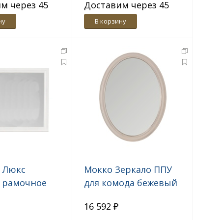
м через 45
Доставим через 45
дн.
ну
В корзину
 Люкс
Мокко Зеркало ППУ
 рамочное
для комода бежевый
 комплекта
16 592 ₽
 белый