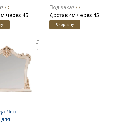
й
аз
Под заказ
м через 45
Доставим через 45
дн.
ну
В корзину
да Люкс
 для
ого стола из