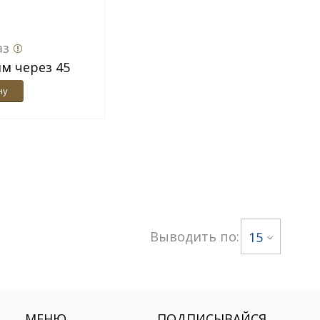
та спальни
янец
аз
м через 45
ну
Выводить по:
15
МЕНЮ
ПОДПИСЫВАЙСЯ