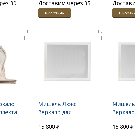
рез 30
Доставим через 35
Достави
дн.
дн.
В корзину
В корзи
ркало
Мишель Люкс
Мишель
плекта
Зеркало для
Зеркало
туалетного стола
1100 из
15 800 ₽
15 800 ₽
1000 из комплекта
спальни