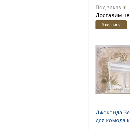
Под заказ
Доставим че
дн.
В корзину
Джоконда Зе
для комода 
глянец