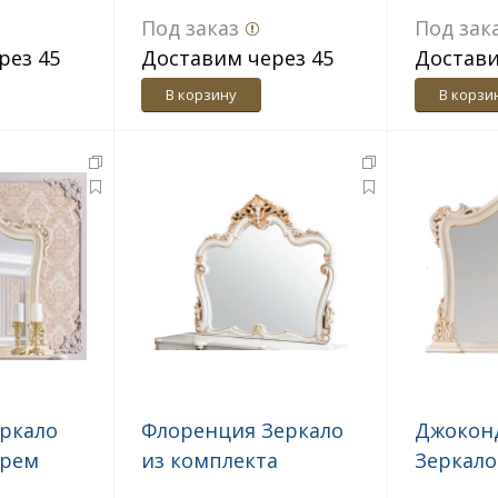
спальни белый
матовы
Под заказ
Под зак
матовый
рез 45
Доставим через 45
Достави
дн.
дн.
В корзину
В корзи
ркало
Флоренция Зеркало
Джокон
крем
из комплекта
Зеркало
спальни белый
туалетн