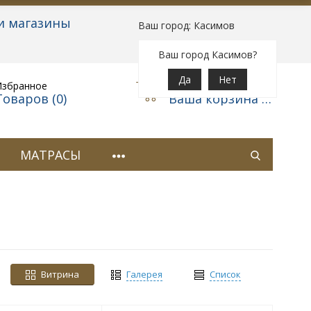
и магазины
Ваш город: Касимов
Вход
|
Регистрация
Ваш город Касимов?
Да
Нет
Избранное
Корзина
Товаров (
0
)
Ваша корзина пуста
МАТРАСЫ
Витрина
Галерея
Список