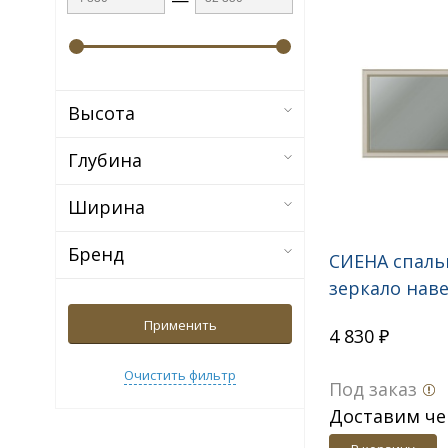
Высота
Глубина
Ширина
Бренд
СИЕНА спаль
зеркало нав
СП.0816.401
Применить
4 830 ₽
Очистить фильтр
Под заказ
Доставим че
дн.