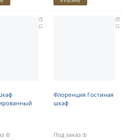
ну
В корзину
Шкаф
Флоренция Гостиная
ированный
шкаф
аз
Под заказ