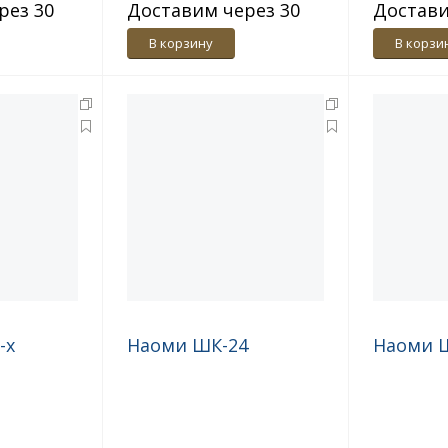
рез 30
Доставим через 30
Достави
дн.
дн.
В корзину
В корзи
-х
Наоми ШК-24
Наоми 