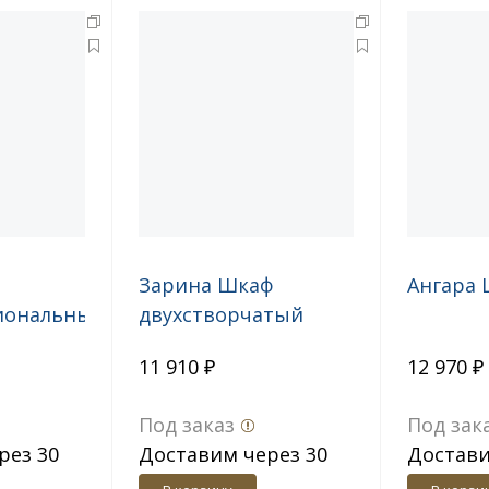
Зарина Шкаф
Ангара 
иональный
двухстворчатый
ШК-01
11 910 ₽
12 970 ₽
Под заказ
Под зак
рез 30
Доставим через 30
Достави
дн.
дн.