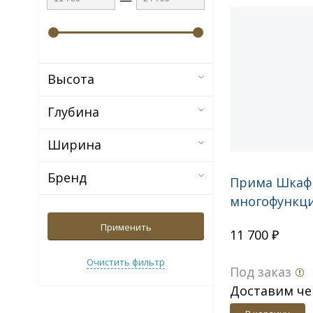
Высота
Глубина
Ширина
Бренд
Прима Шкаф
многофункц
ШК-18
Применить
11 700 ₽
Очистить фильтр
Под заказ
Доставим че
дн.