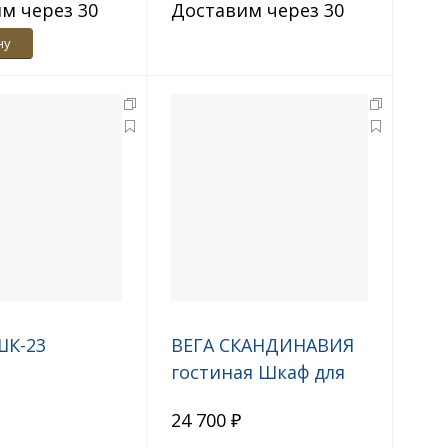
м через 30
Доставим через 30
дн.
ну
ШК-23
ВЕГА СКАНДИНАВИЯ
гостиная Шкаф для
одежды 800 Белый,
24 700 ₽
Дуб Каньон, глянец