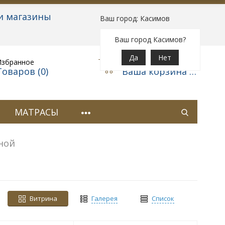
и магазины
Ваш город: Касимов
Вход
|
Регистрация
Ваш город Касимов?
Да
Нет
Избранное
Корзина
Товаров (
0
)
Ваша корзина пуста
МАТРАСЫ
ной
Витрина
Галерея
Список