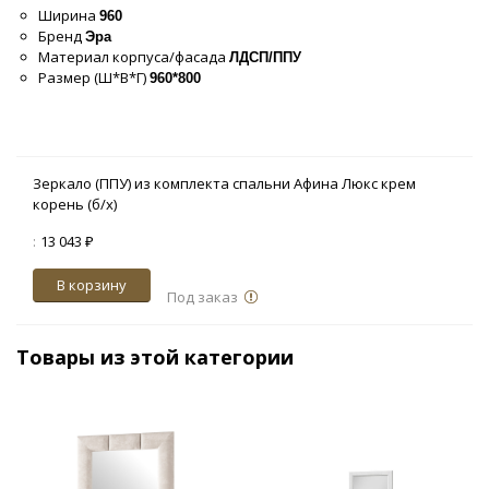
Ширина
960
Бренд
Эра
Материал корпуса/фасада
ЛДСП/ППУ
Размер (Ш*В*Г)
960*800
Зеркало (ППУ) из комплекта спальни Афина Люкс крем
корень (б/х)
:
13 043 ₽
В корзину
Под заказ
Товары из этой категории