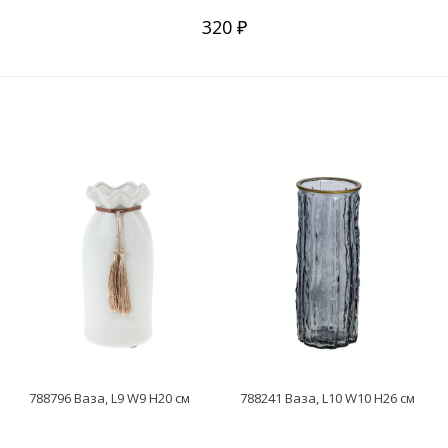
320 ₽
788796 Ваза, L9 W9 H20 см
788241 Ваза, L10 W10 H26 см