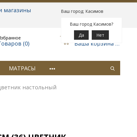
и магазины
Ваш город: Касимов
Вход
|
Регистрация
Ваш город Касимов?
Да
Нет
Избранное
Корзина
Товаров (
0
)
Ваша корзина пуста
МАТРАСЫ
 цветник настольный