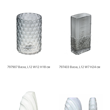
797907 Ваза, L12 W12 H18 см
797433 Ваза, L12 W7 H24 см