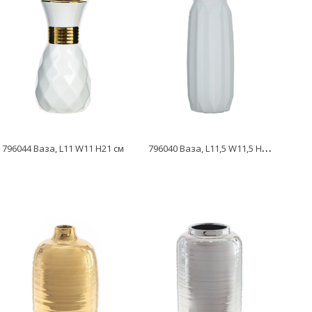
7
96040 Ваза, L11,5 W11,5 H29 см
796044 Ваза, L11 W11 H21 см