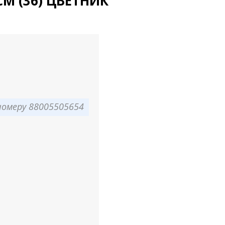
СМ (36) ЦВЕТНИК
омеру 88005505654