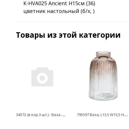
К-HVA025 Ancient H15см (36)
цветник настольный (б/х, )
Товары из этой категории
3
4572 (в кор.3 шт.) - Ваза настольная Макраме малая, бежевая, матовая
7
95597 Ваза, L13,5 W13,5 H20 см