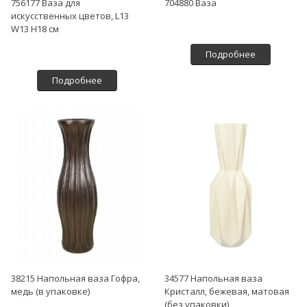
756177 Ваза для
704880 Ваза
искусственных цветов, L13
W13 H18 см
Подробнее
Подробнее
38215 Напольная ваза Гофра,
34577 Напольная ваза
медь (в упаковке)
Кристалл, бежевая, матовая
(без упаковки)