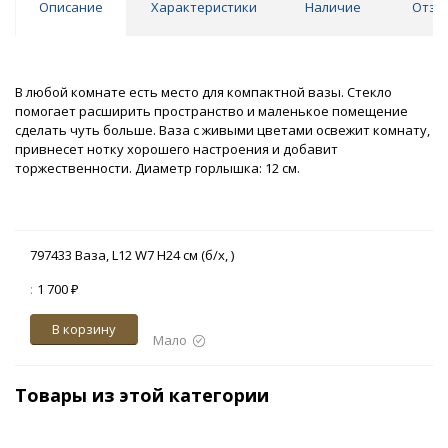
Описание
Характеристики
Наличие
Отзы
В любой комнате есть место для компактной вазы. Стекло
помогает расширить пространство и маленькое помещение
сделать чуть больше. Ваза с живыми цветами освежит комнату,
привнесет нотку хорошего настроения и добавит
торжественности. Диаметр горлышка: 12 см.
797433 Ваза, L12 W7 H24 см (б/х, )
:
1 700 ₽
В корзину
Мало
Товары из этой категории