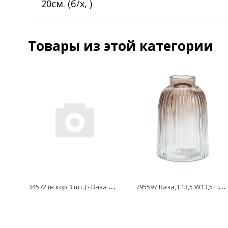
20см. (б/х, )
Товары из этой категории
3
4572 (в кор.3 шт.) - Ваза настольная Макраме малая, бежевая, матовая
7
95597 Ваза, L13,5 W13,5 H20 см