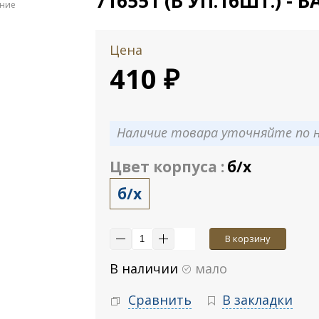
716551 (В УП.16ШТ.) - В
ение
Цена
410 ₽
Наличие товара уточняйте по н
Цвет корпуса :
б/х
б/х
В корзину
В наличии
мало
Сравнить
В закладки