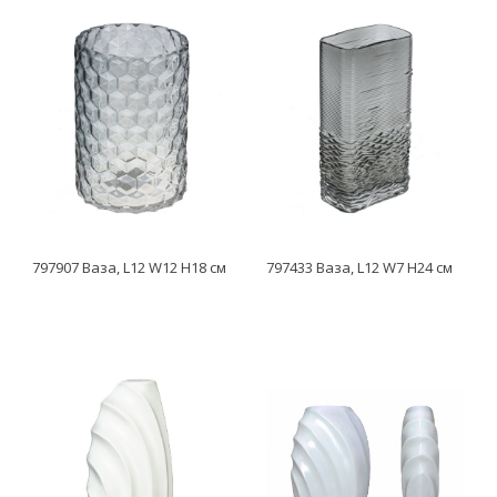
797907 Ваза, L12 W12 H18 см
797433 Ваза, L12 W7 H24 см