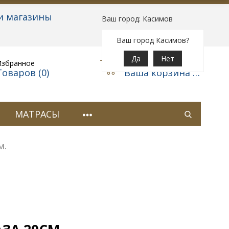
и магазины
Ваш город: Касимов
Вход
|
Регистрация
Ваш город Касимов?
Да
Нет
Избранное
Корзина
Товаров (
0
)
Ваша корзина пуста
МАТРАСЫ
м.