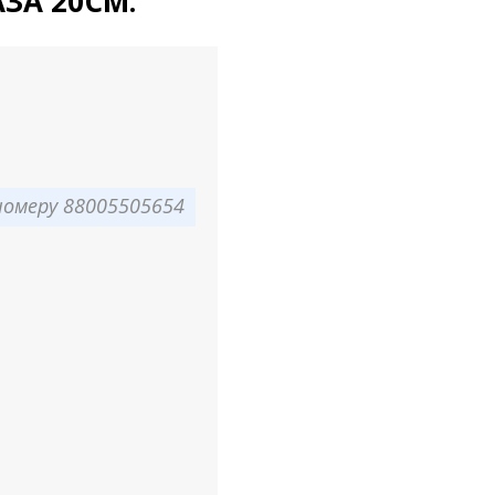
АЗА 20СМ.
омеру 88005505654