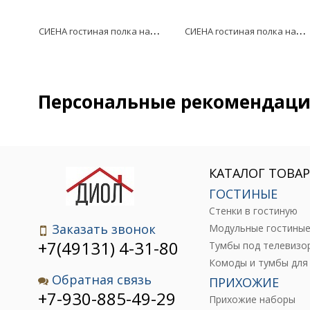
С
ИЕНА гостиная полка навесная 1 1300 ГТ.0723.301
С
ИЕНА гостиная полка навесная 5 ГТ.0723.308
Персональные рекомендац
КАТАЛОГ ТОВА
ГОСТИНЫЕ
Стенки в гостиную
Заказать звонок
Модульные гостины
+7(49131) 4-31-80
Тумбы под телевизо
Обратная связь
ПРИХОЖИЕ
+7-930-885-49-29
Прихожие наборы