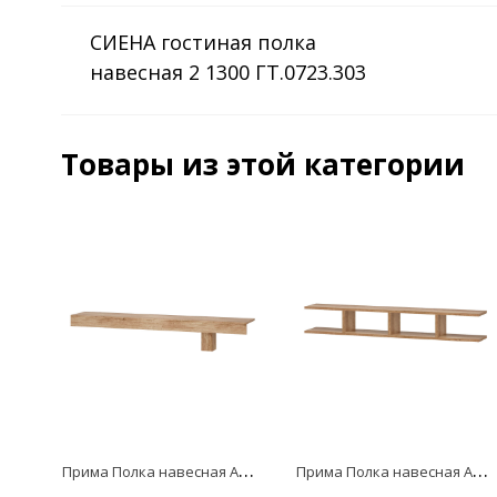
СИЕНА гостиная полка
навесная 2 1300 ГТ.0723.303
(«бодега белый» (патина
«золото»))
Товары из этой категории
П
рима Полка навесная АН-02
П
рима Полка навесная АН-01