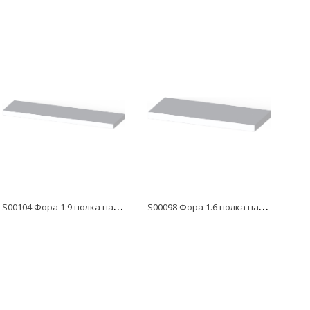
S
00104 Фора 1.9 полка настенная 90х25х3.7, белый
S
00098 Фора 1.6 полка настенная 60х25х3.7, белый