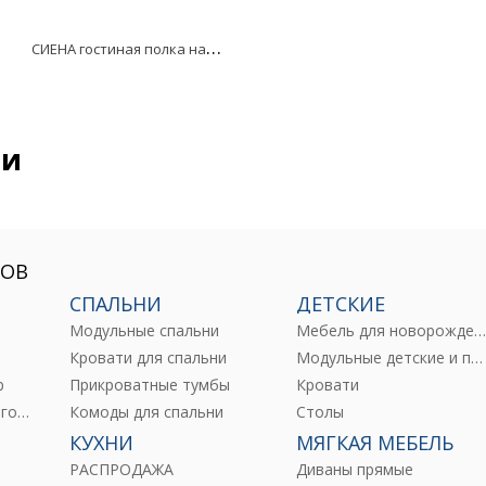
С
ИЕНА гостиная полка навесная 4 ГТ.0723.307
ии
РОВ
СПАЛЬНИ
ДЕТСКИЕ
Модульные спальни
Мебель для новорожденны
е
Кровати для спальни
Модульные детские и подростковые
р
Прикроватные тумбы
Кровати
Комоды и тумбы для гостиных
Комоды для спальни
Столы
КУХНИ
МЯГКАЯ МЕБЕЛЬ
РАСПРОДАЖА
Диваны прямые