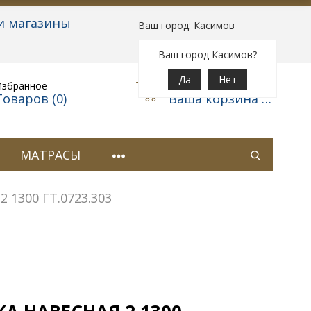
и магазины
Ваш город: Касимов
Вход
|
Регистрация
Ваш город Касимов?
Да
Нет
Избранное
Корзина
Товаров (
0
)
Ваша корзина пуста
МАТРАСЫ
 1300 ГТ.0723.303