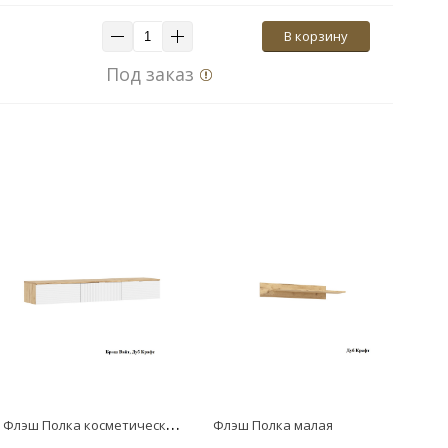
В корзину
Под заказ
Ф
лэш Полка косметическая (1500)
Флэш Полка малая