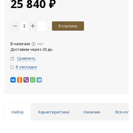
25 840 ₽
В корзину
В наличии
нет
Доставим через 30 дн.
Сравнить
В закладки
Набор
Характеристики
Наличие
Вся колл