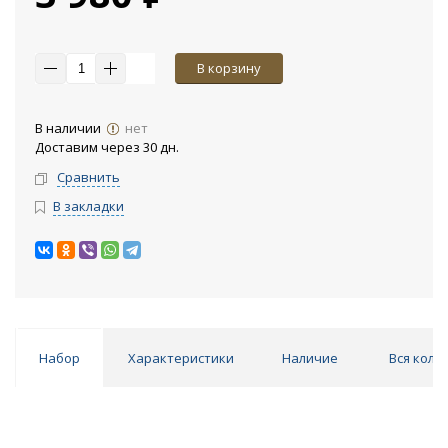
В корзину
В наличии
нет
Доставим через 30 дн.
Сравнить
В закладки
Набор
Характеристики
Наличие
Вся колл