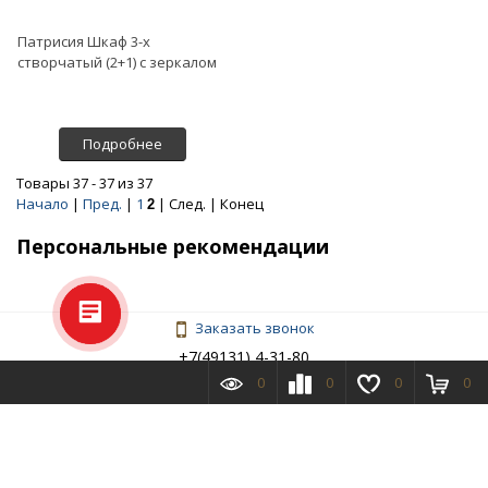
Патрисия Шкаф 3-х
створчатый (2+1) с зеркалом
Подробнее
Товары 37 - 37 из 37
Начало
|
Пред.
|
1
| След. | Конец
2
Персональные рекомендации
Заказать звонок
+7(49131) 4-31-80
Обратная связь
0
0
0
0
+7-930-885-49-29
О компании
Поставщикам
Новости
Акции
Доставка
Оплата
Наши магазины
Контакты
Конструктор 3D