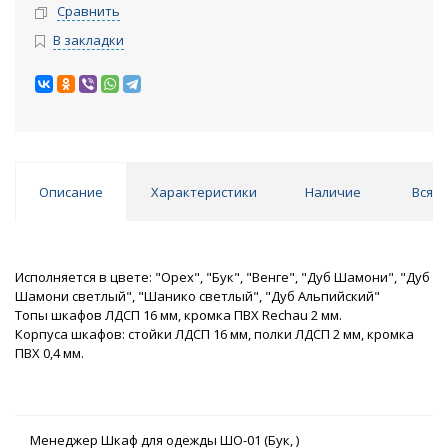
Сравнить
В закладки
Описание
Характеристики
Наличие
Вся к
Исполняется в цвете: "Орех", "Бук", "Венге", "Дуб Шамони", "Дуб
Шамони светлый", "Шанико светлый", "Дуб Альпийский"
Топы шкафов ЛДСП 16 мм, кромка ПВХ Rechau 2 мм.
Корпуса шкафов: стойки ЛДСП 16 мм, полки ЛДСП 2 мм, кромка
ПВХ 0,4 мм.
Менеджер Шкаф для одежды ШО-01 (Бук, )