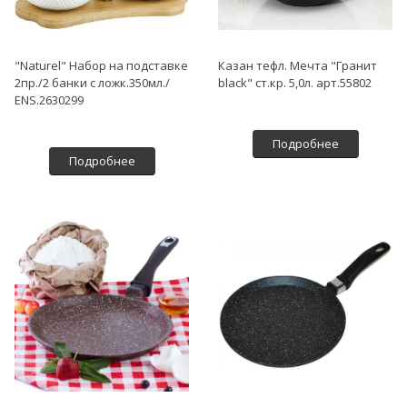
"Naturel" Набор на подставке
Казан тефл. Мечта "Гранит
2пр./2 банки с ложк.350мл./
black" ст.кр. 5,0л. арт.55802
ENS.2630299
Подробнее
Подробнее