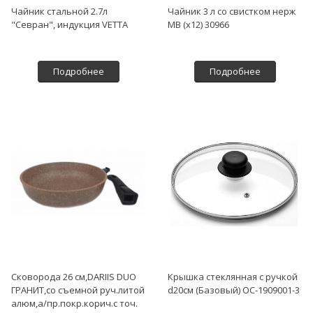
Чайник стальной 2.7л
Чайник 3 л со свистком нерж
"Севран", индукция VETTA
MB (х12) 30966
Подробнее
Подробнее
Сковорода 26 см,DARIIS DUO
Крышка стеклянная с ручкой
ГРАНИТ,со съемной руч.литой
d20см (Базовый) OC-1909001-3
алюм,а/пр.покр.корич.с точ.