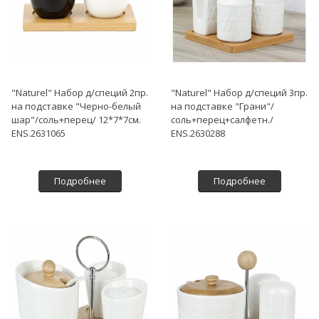
"Naturel" Набор д/специй 2пр.
"Naturel" Набор д/специй 3пр.
на подставке "Черно-белый
на подставке "Грани"/
шар"/соль+перец/ 12*7*7см.
соль+перец+салфетн./
ENS.2631065
ENS.2630288
Подробнее
Подробнее