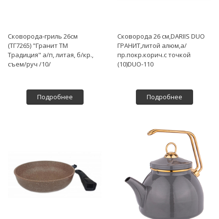
Сковорода-гриль 26см
Сковорода 26 см,DARIIS DUO
(ТГ7265) "Гранит ТМ
ГРАНИТ,литой алюм,а/
Традиция" а/п, литая, б/кр.,
пр.покр.корич.с точкой
съем/руч /10/
(10)DUO-110
Подробнее
Подробнее