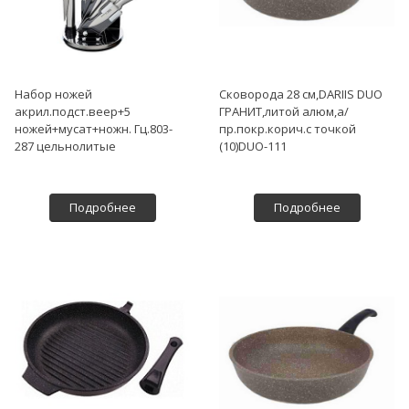
Набор ножей
Сковорода 28 см,DARIIS DUO
акрил.подст.веер+5
ГРАНИТ,литой алюм,а/
ножей+мусат+ножн. Гц.803-
пр.покр.корич.с точкой
287 цельнолитые
(10)DUO-111
Подробнее
Подробнее