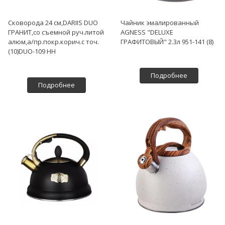
Сковорода 24 см,DARIIS DUO
Чайник эмалированный
ГРАНИТ,со съемной руч.литой
AGNESS "DELUXE
алюм,а/пр.покр.корич.с точ.
ГРАФИТОВЫЙ" 2.3л 951-141 (8)
(10)DUO-109 НН
Подробнее
Подробнее