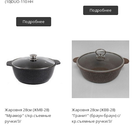
(10)DUO-110 НН
Подробнее
Подробнее
Жаровня 28см (ЖМВ-28)
Жаровня 28см (ЖВВ-28)
"Мрамор" с/кр.съемные
"Гранит" (браун-браун) с/
ручки/3/
кр.съемные ручки/3/