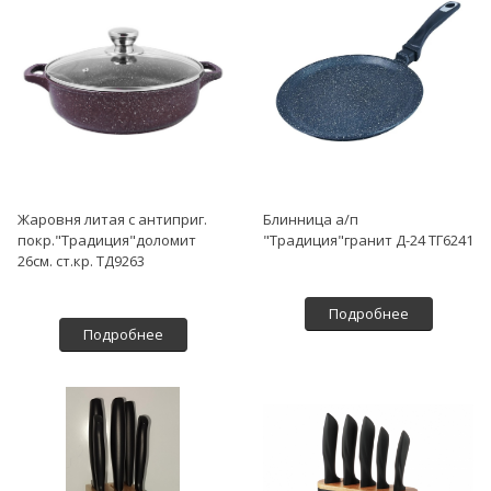
Жаровня литая с антиприг.
Блинница а/п
покр."Традиция"доломит
"Традиция"гранит Д-24 ТГ6241
26см. ст.кр. ТД9263
Подробнее
Подробнее