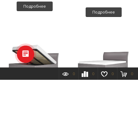
Подробнее
Подробнее
0
0
0
0
ПАРМА НЕО спальня
ПАРМА НЕО спальня
кровать-3 с
кровать-3 с орт.основанием
под.орт.основанием 1600
1600 Лиственница темн.,
Лиственница темн., экокожа
экокожа дила
дила