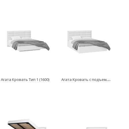
А
гата Кровать с подъемным механизмом Тип 1 (1600)
Агата Кровать Тип 1 (1600)