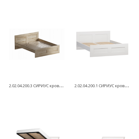
2
.02.04.200.3 СИРИУС кровать двойная 160х200 сонома RU
2
.02.04.200.1 СИРИУС кровать двойная 160х200 белая RU