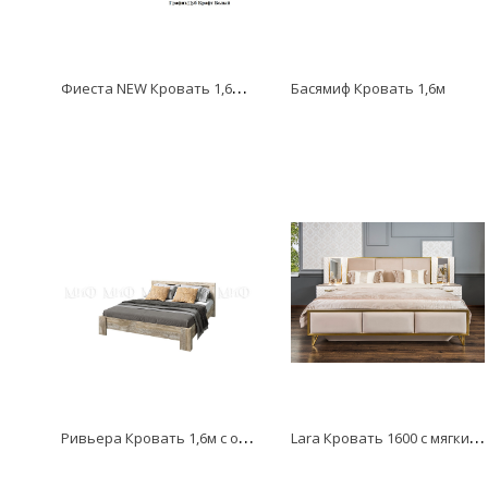
Ф
иеста NEW Кровать 1,6м с ящиками
Басямиф Кровать 1,6м
Р
ивьера Кровать 1,6м с ортопедом
L
ara Кровать 1600 с мягким изголовьем из набора белый глянец