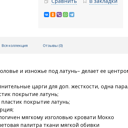
Сравнить
В закладки
Вся коллекция
Отзывы (
0
)
ловье и изножье под латунь– делает ее центро
лнительные царги для доп. жесткости, одна пар
стик покрытие латунь;
- пластик покрытие латунь;
рция;
алогичен мягкому изголовью кровати Мокко
ветовая палитра ткани мягкой обивки