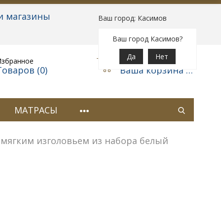
и магазины
Ваш город: Касимов
Вход
|
Регистрация
Ваш город Касимов?
Да
Нет
Избранное
Корзина
Товаров (
0
)
Ваша корзина пуста
МАТРАСЫ
с мягким изголовьем из набора белый