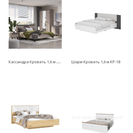
К
ассандра Кровать 1,6 м КР-19
Шарм Кровать 1,6 м КР-18