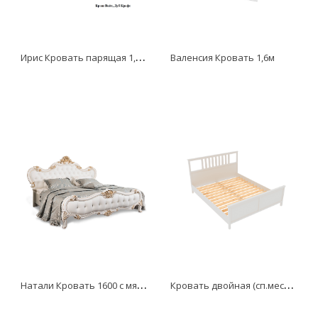
И
рис Кровать парящая 1,6 (ортопед метал)
Валенсия Кровать 1,6м
Н
атали Кровать 1600 с мягким изголовьем из экокожи
К
ровать двойная (сп.место 1600*2000мм) Ф-156.02_белая