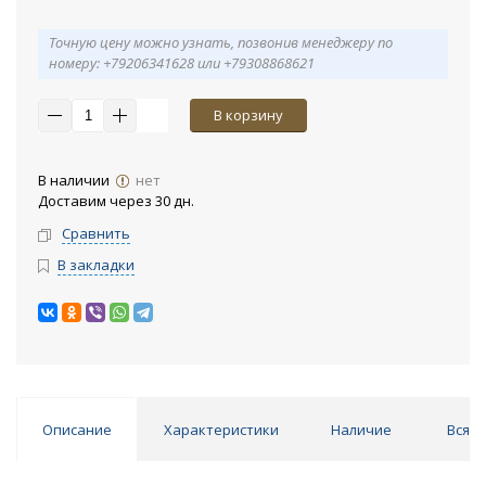
Точную цену можно узнать, позвонив менеджеру по
номеру: +79206341628 или +79308868621
В корзину
В наличии
нет
Доставим через 30 дн.
Сравнить
В закладки
Описание
Характеристики
Наличие
Вся к