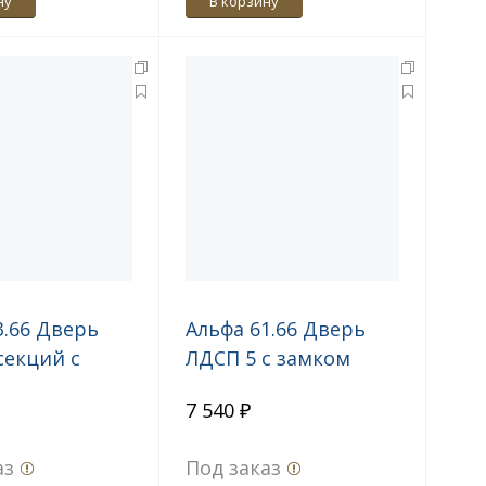
ну
В корзину
3.66 Дверь
Альфа 61.66 Дверь
секций с
ЛДСП 5 с замком
правая
правая
7 540 ₽
аз
Под заказ