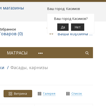
и магазины
Ваш город: Касимов
Вход
|
Регистрация
Ваш город Касимов?
Да
Нет
Избранное
Корзина
Товаров (
0
)
Ваша корзина пуста
МАТРАСЫ
ки
/
Фасады, карнизы
Витрина
Галерея
Список