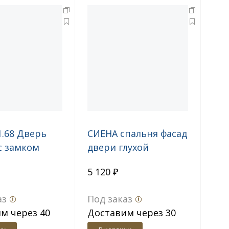
1.68 Дверь
СИЕНА спальня фасад
с замком
двери глухой
СП.1416.401
5 120 ₽
аз
Под заказ
м через 40
Доставим через 30
дн.