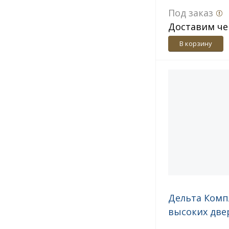
Под заказ
Доставим че
дн.
В корзину
Дельта Комп
высоких две
АДД-1