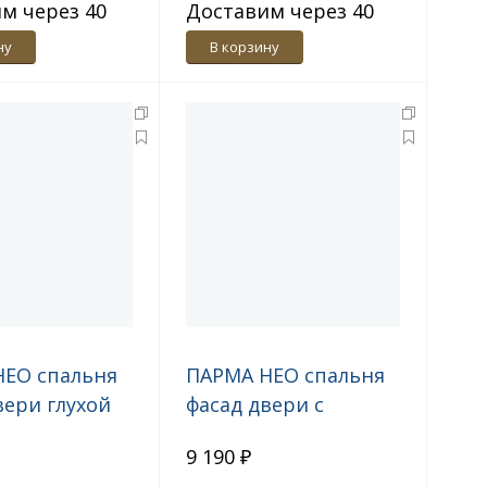
м через 40
Доставим через 40
дн.
ну
В корзину
НЕО спальня
ПАРМА НЕО спальня
вери глухой
фасад двери с
ница темн.,
зеркалом Ясень
9 190 ₽
 дила
анкор светлый