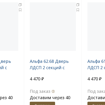
Дверь
Альфа 62.68 Дверь
Альфа 6
ий с
ЛДСП 2 секций с
ЛДСП 2 
ая
замком правая
правая
4 470 ₽
4 470 ₽
Под заказ
Под зак
рез 40
Доставим через 40
Достави
дн.
дн.