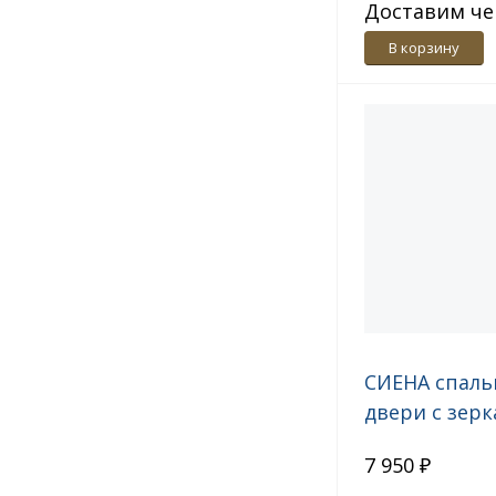
Доставим че
дн.
В корзину
СИЕНА спаль
двери с зер
СП.1416.402
7 950 ₽