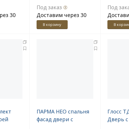
polo белая
Под заказ
Под зак
рез 30
Доставим через 30
Достави
дн.
дн.
В корзину
В корзи
лект
ПАРМА НЕО спальня
Глосс ТД
рей
фасад двери с
Дверь с
зеркалом