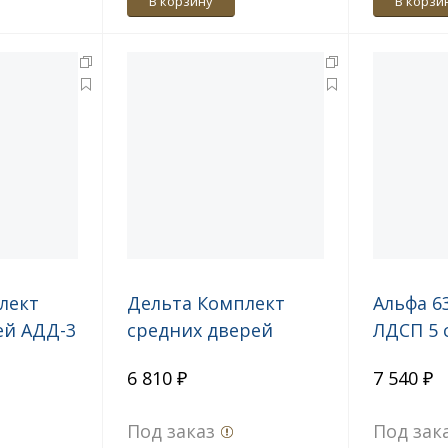
В корзину
В корзи
лект
Дельта Комплект
Альфа 6
ей АДД-3
средних дверей
ЛДСП 5 
АДД-2
замком 
6 810 ₽
7 540 ₽
Под заказ
Под зак