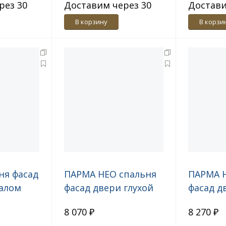
рез 30
Доставим через 30
Достави
дн.
дн.
В корзину
В корзи
ня фасад
ПАРМА НЕО спальня
ПАРМА 
калом
фасад двери глухой
фасад д
Ясень анкор
Листвен
8 070 ₽
8 270 ₽
светлый, экокожа
экокожа