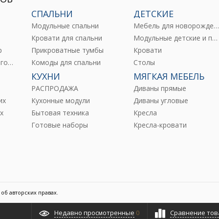
СПАЛЬНИ
ДЕТСКИЕ
Модульные спальни
Мебель для новорожденны
е
Кровати для спальни
Модульные детские и подростковые
р
Прикроватные тумбы
Кровати
Комоды и тумбы для гостиных
Комоды для спальни
Столы
КУХНИ
МЯГКАЯ МЕБЕЛЬ
РАСПРОДАЖА
Диваны прямые
их
Кухонные модули
Диваны угловые
х
Бытовая техника
Кресла
Готовые наборы
Кресла-кровати
об авторских правах.
Недавно просмотренные
0
Сравнение тов