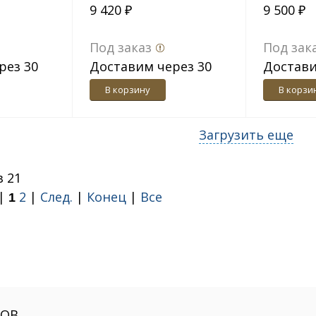
9 420 ₽
9 500 ₽
Лиственница темн.,
экокожа дила
Под заказ
Под зак
рез 30
Доставим через 30
Достави
дн.
дн.
В корзину
В корзи
Загрузить еще
з 21
 |
2
|
След.
|
Конец
|
Все
1
РОВ