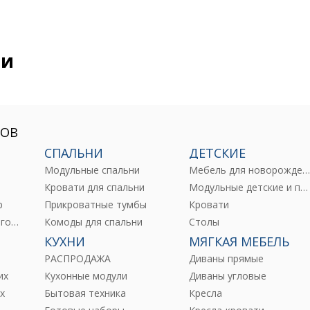
ии
РОВ
СПАЛЬНИ
ДЕТСКИЕ
Модульные спальни
Мебель для новорожденны
е
Кровати для спальни
Модульные детские и подростковые
р
Прикроватные тумбы
Кровати
Комоды и тумбы для гостиных
Комоды для спальни
Столы
КУХНИ
МЯГКАЯ МЕБЕЛЬ
РАСПРОДАЖА
Диваны прямые
их
Кухонные модули
Диваны угловые
х
Бытовая техника
Кресла