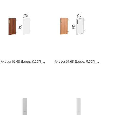
А
льфа 62.68 Дверь ЛДСП 2 секций с замком правая
А
льфа 61.68 Дверь ЛДСП 2 с замком правая