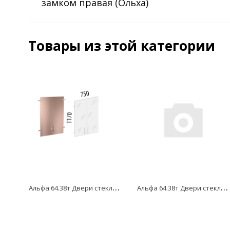
замком правая (Ольха)
Товары из этой категории
А
льфа 64.38т Двери стеклянные тонированные 3 секции 750х1170
А
льфа 64.38т Двери стеклянные тонированные 3 секции