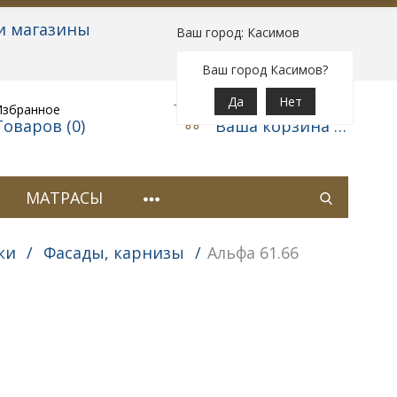
и магазины
Ваш город: Касимов
Вход
|
Регистрация
Ваш город Касимов?
Да
Нет
Избранное
Корзина
Товаров (
0
)
Ваша корзина пуста
МАТРАСЫ
ки
/
Фасады, карнизы
/
Альфа 61.66