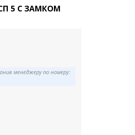
СП 5 С ЗАМКОМ
онив менеджеру по номеру: