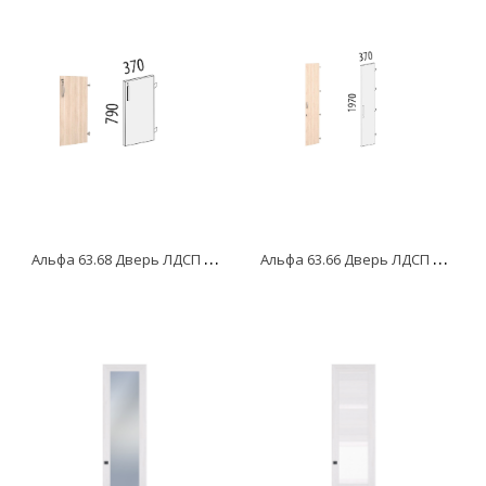
А
льфа 63.68 Дверь ЛДСП 2 секций с замком правая
А
льфа 63.66 Дверь ЛДСП 5 секций с замком правая